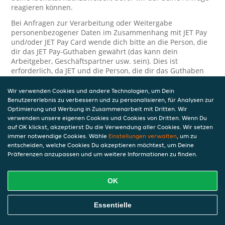
reagieren können.
Bei Anfragen zur Verarbeitung oder Weitergabe
personenbezogener Daten im Zusammenhang mit JET Pay
und/oder JET Pay Card wende dich bitte an die Person, die
dir das JET Pay-Guthaben gewährt (das kann dein
Arbeitgeber, Geschäftspartner usw. sein). Dies ist
erforderlich, da JET und die Person, die dir das Guthaben
gewährt, eine separate Verantwortung für die Verarbeitung
und den Schutz deiner personenbezogenen Daten haben.
Wir verwenden Cookies und andere Technologien, um Dein
Benutzererlebnis zu verbessern und zu personalisieren, für Analysen zur
Solltest du weitere Fragen oder Beschwerden in Bezug auf
Optimierung und Werbung in Zusammenarbeit mit Dritten. Wir
die Verarbeitung deiner personenbezogenen Daten haben,
verwenden unsere eigenen Cookies und Cookies von Dritten. Wenn Du
kontaktieren wir dich gerne. Wir würden uns auch über
auf OK klickst, akzeptierst Du die Verwendung aller Cookies. Wir setzen
Tipps oder Vorschläge zur Verbesserung unserer Erklärung
immer notwendige Cookies. Wähle
Einstellungen verwalten
, um zu
freuen.
entscheiden, welche Cookies Du akzeptieren möchtest, um Deine
Präferenzen anzupassen und um weitere Informationen zu finden.
Sicherheit
OK
JET nimmt den Schutz personenbezogener Daten sehr ernst
und daher ergreifen wir angemessene Maßnahmen, um
deine personenbezogenen Daten vor Missbrauch, Verlust,
Essentielle
unbefugtem Zugriff, unerwünschter Offenlegung und
unbefugter Änderung zu schützen. Wenn du der Meinung